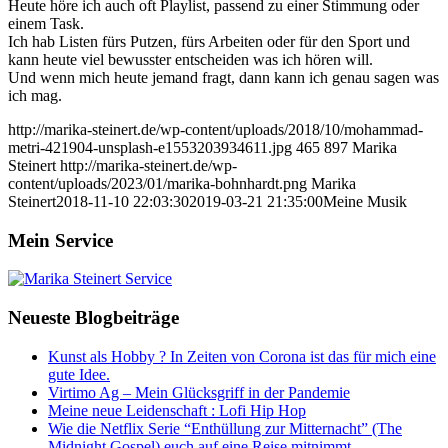
Heute höre ich auch oft Playlist, passend zu einer Stimmung oder
einem Task.
Ich hab Listen fürs Putzen, fürs Arbeiten oder für den Sport und
kann heute viel bewusster entscheiden was ich hören will.
Und wenn mich heute jemand fragt, dann kann ich genau sagen was
ich mag.
http://marika-steinert.de/wp-content/uploads/2018/10/mohammad-
metri-421904-unsplash-e1553203934611.jpg
465
897
Marika
Steinert
http://marika-steinert.de/wp-
content/uploads/2023/01/marika-bohnhardt.png
Marika
Steinert
2018-11-10 22:03:30
2019-03-21 21:35:00
Meine Musik
Mein Service
Neueste Blogbeiträge
Kunst als Hobby ? In Zeiten von Corona ist das für mich eine
gute Idee.
Virtimo Ag – Mein Glücksgriff in der Pandemie
Meine neue Leidenschaft : Lofi Hip Hop
Wie die Netflix Serie “Enthüllung zur Mitternacht” (The
Midnight Gospel) euch auf eine Reise mitnimmt