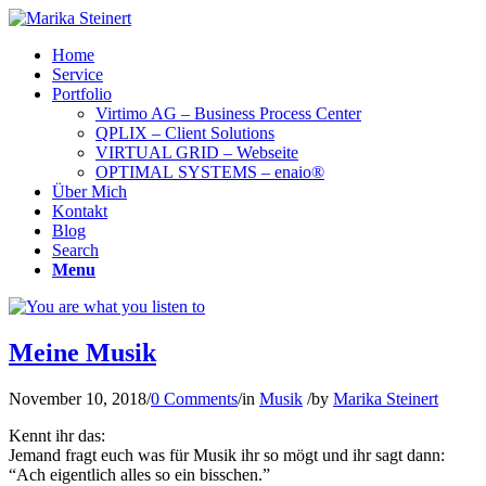
Home
Service
Portfolio
Virtimo AG – Business Process Center
QPLIX – Client Solutions
VIRTUAL GRID – Webseite
OPTIMAL SYSTEMS – enaio®
Über Mich
Kontakt
Blog
Search
Menu
Meine Musik
November 10, 2018
/
0 Comments
/
in
Musik
/
by
Marika Steinert
Kennt ihr das:
Jemand fragt euch was für Musik ihr so mögt und ihr sagt dann:
“Ach eigentlich alles so ein bisschen.”