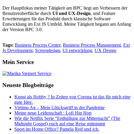
Der Hauptfokus meiner Tätigkeit am BPC liegt am Verbessern der
Benutzeroberfläche durch
UI und UX-Design
, und Feature
Erweiterungen für das Produkt durch klassische Software
Entwicklung im Ext JS Umfeld. Meine Tätigkeit begann am Anfang
der Version BPC 3.0.
Tags:
Business Process Center
,
Business Process Management
,
Ext
Js Development
,
Screendesign
,
UI entwicklung
,
UX Design
Mein Service
Neueste Blogbeiträge
Kunst als Hobby ? In Zeiten von Corona ist das für mich eine
gute Idee.
Virtimo Ag – Mein Glücksgriff in der Pandemie
Meine neue Leidenschaft : Lofi Hip Hop
Wie die Netflix Serie “Enthüllung zur Mitternacht” (The
Midnight Gospel) euch auf eine Reise mitnimmt
Sport im Home Office? Pamela Reif und ich.