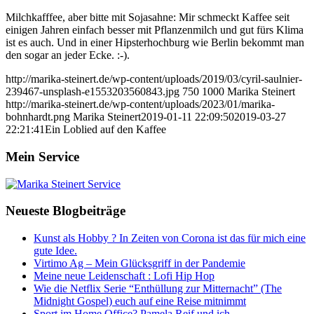
Milchkafffee, aber bitte mit Sojasahne: Mir schmeckt Kaffee seit
einigen Jahren einfach besser mit Pflanzenmilch und gut fürs Klima
ist es auch. Und in einer Hipsterhochburg wie Berlin bekommt man
den sogar an jeder Ecke. :-).
http://marika-steinert.de/wp-content/uploads/2019/03/cyril-saulnier-
239467-unsplash-e1553203560843.jpg
750
1000
Marika Steinert
http://marika-steinert.de/wp-content/uploads/2023/01/marika-
bohnhardt.png
Marika Steinert
2019-01-11 22:09:50
2019-03-27
22:21:41
Ein Loblied auf den Kaffee
Mein Service
Neueste Blogbeiträge
Kunst als Hobby ? In Zeiten von Corona ist das für mich eine
gute Idee.
Virtimo Ag – Mein Glücksgriff in der Pandemie
Meine neue Leidenschaft : Lofi Hip Hop
Wie die Netflix Serie “Enthüllung zur Mitternacht” (The
Midnight Gospel) euch auf eine Reise mitnimmt
Sport im Home Office? Pamela Reif und ich.