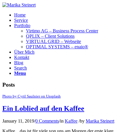
Home
Service
Portfolio
Virtimo AG – Business Process Center
QPLIX – Client Solutions
VIRTUAL GRID – Webseite
OPTIMAL SYSTEMS – enaio®
Über Mich
Kontakt
Blog
Search
Menu
Posts
Photo by Cyril Saulnier on Unsplash
Ein Loblied auf den Kaffee
January 11, 2019
/
0 Comments
/
in
Kaffee
/
by
Marika Steinert
Kaffee…das ist für viele von uns am Morgen der erste klare