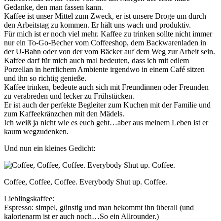
Gedanke, den man fassen kann.
Kaffee ist unser Mittel zum Zweck, er ist unsere Droge um durch
den Arbeitstag zu kommen. Er hält uns wach und produktiv.
Für mich ist er noch viel mehr. Kaffee zu trinken sollte nicht immer
nur ein To-Go-Becher vom Coffeeshop, dem Backwarenladen in
der U-Bahn oder von der vom Bäcker auf dem Weg zur Arbeit sein.
Kaffee darf für mich auch mal bedeuten, dass ich mit edlem
Porzellan in herrlichem Ambiente irgendwo in einem Café sitzen
und ihn so richtig genieße.
Kaffee trinken, bedeute auch sich mit Freundinnen oder Freunden
zu verabreden und lecker zu Frühstücken.
Er ist auch der perfekte Begleiter zum Kuchen mit der Familie und
zum Kaffeekränzchen mit den Mädels.
Ich weiß ja nicht wie es euch geht…aber aus meinem Leben ist er
kaum wegzudenken.
Und nun ein kleines Gedicht:
Coffee, Coffee, Coffee. Everybody Shut up. Coffee.
Lieblingskaffee:
Espresso: simpel, günstig und man bekommt ihn überall (und
kalorienarm ist er auch noch…So ein Allrounder.)