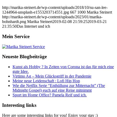
http://marika-steinert.de/wp-content/uploads/2018/10/su-san-lee-
1244964-unsplash-e1553203714551.jpg
667
1000
Marika Steinert
http://marika-steinert.de/wp-content/uploads/2023/01/marika-
bohnhardt.png
Marika Steinert
2019-02-08 21:59:25
2019-03-21
21:35:50
Das Internet und ich
Mein Service
Neueste Blogbeiträge
Kunst als Hobby ? In Zeiten von Corona ist das für mich eine
gute Idee.
Virtimo Ag – Mein Glücksgriff in der Pandemie
Meine neue Leidenschaft : Lofi Hip Hop
Wie die Netflix Serie “Enthüllung zur Mitternacht” (The
Midnight Gospel) euch auf eine Reise mitnimmt
Sport im Home Office? Pamela Reif und ich.
Interesting links
Here are some interesting links for you! Enjoy your stay :)