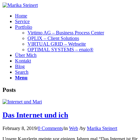
Home
Service
Portfolio
Virtimo AG – Business Process Center
QPLIX – Client Solutions
VIRTUAL GRID – Webseite
OPTIMAL SYSTEMS – enaio®
Über Mich
Kontakt
Blog
Search
Menu
Posts
Das Internet und ich
February 8, 2019
/
0 Comments
/
in
Web
/
by
Marika Steinert
Unsere Kanzlerin meinte vor einigen Jahren mal “Das Internet ist für