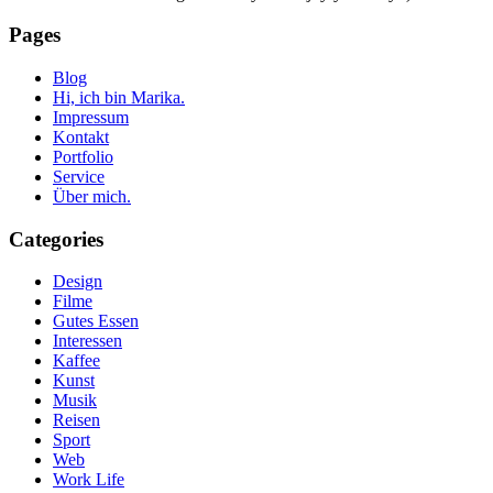
Pages
Blog
Hi, ich bin Marika.
Impressum
Kontakt
Portfolio
Service
Über mich.
Categories
Design
Filme
Gutes Essen
Interessen
Kaffee
Kunst
Musik
Reisen
Sport
Web
Work Life