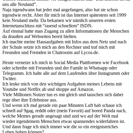
uns alle Neuland”.
Naja irgendwann hat jeder mal angefangen, also hat sie schon
irgendwie recht. Aber für mich ist das Internet spätestens seit 1999
kein Neuland mehr. Da bekamen wir nämlich unseren ersten
Internetanschluss mit “rasend schnellem” ISDN.
Auf einmal hatte man Zugang zu allen Informationen die Menschen
da draußen auf Webseiten bereit hielten.
Ich machte meine Hausaufgaben mit Infos aus dem Netz und nach
der Schule setzte ich mich an den Rechner und traf mich mit
Freunden und Fremden in Chatrooms auf Lycos.de.
Heute vernetze ich mich in Social Media Plattformen wie Facebook
oder schreibe mit Freunden und der Famile in Whatsapp oder
Telegramm. Ich halte alle auf dem Laufenden über Instagramm oder
Twitter.
Ich lenke mich von den wichtigen Aufgaben meines Lebens mit
Youtube und Netflix ab und shoppe auf Amazon.
Viele Millionen Nutzer tun es mir gleich und tauschen sich dabei
rege über ihre Erlebnisse aus.
Und wenn ich mal gerade ein paar Minuten Luft hab schaue ich
schnell auf 9gag, reddit oder (mein Favorit) auf bored Panda nach,
welche Memes gerade angesagt sind und wo auf der Welt mal
wieder irgendeinem Menschen etwas spannendes widerfahren ist.
Und dann frage ich mich immer wie die so ein ereignisreiches
Leben haben können?