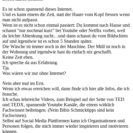
Es ist schon spannend dieses Internet.
Und es kann einem die Zeit, statt der Haare vom Kopf fressen wenn
man nicht aufpasst.
Wem ist es nicht schon einmal passiert: Du kommst nach Hause und
schaust “nur nochmal kurz” bei Youtube oder Netflix vorbei, weil
du leichte Ablenkung sucht…und dann schaust du vom Bildschirm
auf und irgendwie ist es schon 5 Stunden später.
Die Wäsche ist immer noch in der Maschine. Der Müll ist noch in
der Wohnung und irgendwie hast du einfach nix geschafft.
Keine Zeit eben.
Ich spreche da aus Erfahrung.
Tja.
Was wären wir nur ohne Internet?
Nein aber mal im Erst.
Wenn ich etwas erreichen will, dann finde ich hier alle Infos, die ich
brauche.
Ich schau lehrreiche Videos, zum Beispiel auf der Seite von TED
und TEDX, spannende Youtube Kanäle, die einem wirklich
Fachwissen beibringen. (Nein Bibis Schmicktipps sind kein
Fachwissen).
Selbst auf Social Media Plattformen kann ich Organisationen und
Personen folgen, die mich immer wieder inspirieren und motivieren
können.